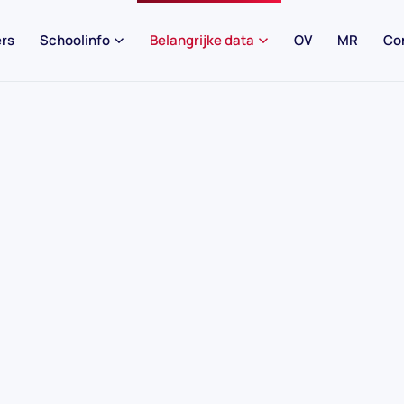
rs
Schoolinfo
Belangrijke data
OV
MR
Co