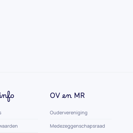
info
OV en MR
s
Oudervereniging
waarden
Medezeggenschapsraad